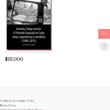
CLP
$
15.000
CONTACTO DIRECTORA
Marisol Vera
marisol.cuartopropio@
gmail.com