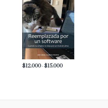
$
12.000
$
15.000
Rango
-
de
precios:
desde
$12.000
hasta
$15.000