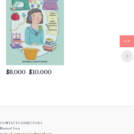
CLP
$
8.000
$
10.000
Rango
-
de
precios:
desde
$8.000
hasta
$10.000
CONTACTO DIRECTORA
Marisol Vera
marisol.cuartopropio@
gmail.com