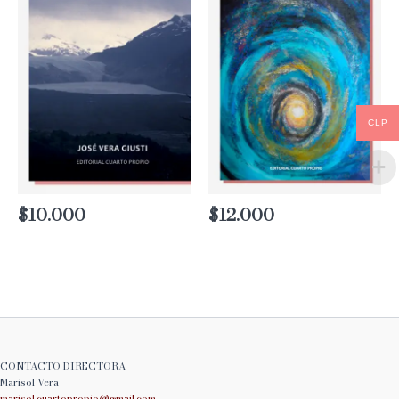
CLP
$
10.000
$
12.000
CONTACTO DIRECTORA
Marisol Vera
marisol.cuartopropio@
gmail.com