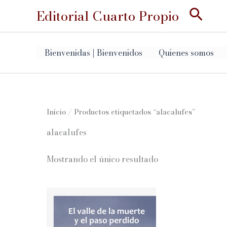
Ir
Busc
Editorial Cuarto Propio
al
contenido
Bienvenidas | Bienvenidos
Quienes somos
Inicio
/ Productos etiquetados “alacalufes”
alacalufes
Mostrando el único resultado