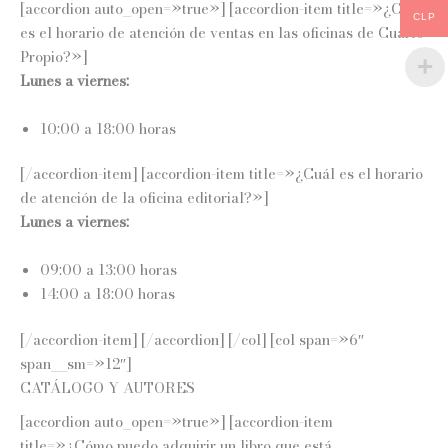
[accordion auto_open=»true»] [accordion-item title=»¿Cuál
CLP
es el horario de atención de ventas en las oficinas de Cuarto
Propio?»]
Lunes a viernes:
10:00 a 18:00 horas
[/accordion-item] [accordion-item title=»¿Cuál es el horario
de atención de la oficina editorial?»]
Lunes a viernes:
09:00 a 13:00 horas
14:00 a 18:00 horas
[/accordion-item] [/accordion] [/col] [col span=»6″
span__sm=»12″]
CATÁLOGO Y AUTORES
[accordion auto_open=»true»] [accordion-item
title=»¿Cómo puedo adquirir un libro que está