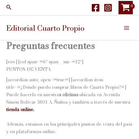
Ir
Buscar
al
contenido
Editorial Cuarto Propio
Preguntas frecuentes
[row] [col span=»6″ span__sm=»12″]
PUNTOS DE VENTA
[accordion auto_open=»true»] [accordion-item
title=»¿Dónde puedo comprar libros de Cuarto Propio?»]
Puede hacerlo en nuestra
s oficinas
ubicada en Avenida
Simón Bolívar 3801 A, Ñuñoa y también a través de nuestra
tienda online.
Además, estamos en los principales puntos de venta del país
y en plataformas online.