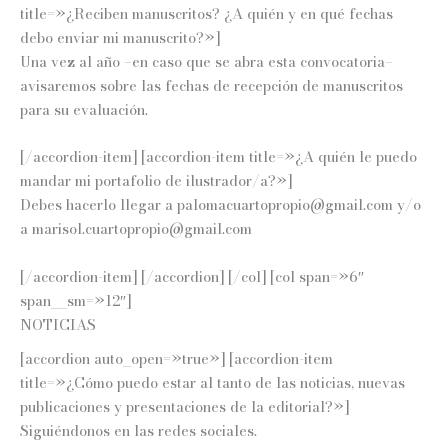
title=»¿Reciben manuscritos? ¿A quién y en qué fechas
debo enviar mi manuscrito?»]
Una vez al año –en caso que se abra esta convocatoria–
avisaremos sobre las fechas de recepción de manuscritos
para su evaluación.
[/accordion-item] [accordion-item title=»¿A quién le puedo
mandar mi portafolio de ilustrador/a?»]
Debes hacerlo llegar a palomacuartopropio@gmail.com y/o
a marisol.cuartopropio@gmail.com
[/accordion-item] [/accordion] [/col] [col span=»6″
span__sm=»12″]
NOTICIAS
[accordion auto_open=»true»] [accordion-item
title=»¿Cómo puedo estar al tanto de las noticias, nuevas
publicaciones y presentaciones de la editorial?»]
Siguiéndonos en las redes sociales.