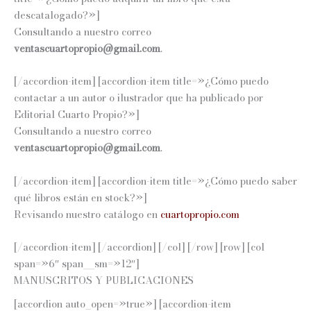
descatalogado?»]
Consultando a nuestro correo
ventascuartopropio@gmail.com
.
[/accordion-item] [accordion-item title=»¿Cómo puedo
contactar a un autor o ilustrador que ha publicado por
Editorial Cuarto Propio?»]
Consultando a nuestro correo
ventascuartopropio@gmail.com
.
[/accordion-item] [accordion-item title=»¿Cómo puedo saber
qué libros están en stock?»]
Revisando nuestro catálogo en
cuartopropio.com
[/accordion-item] [/accordion] [/col] [/row] [row] [col
span=»6″ span__sm=»12″]
MANUSCRITOS Y PUBLICACIONES
[accordion auto_open=»true»] [accordion-item