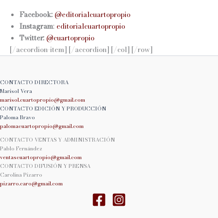
Facebook:
@editorialcuartopropio
Instagram
:
editorialcuartopropio
Twitter:
@cuartopropio
[/accordion-item] [/accordion] [/col] [/row]
CONTACTO DIRECTORA
Marisol Vera
marisol.cuartopropio@
gmail.com
CONTACTO EDICIÓN Y PRODUCCIÓN
Paloma Bravo
palomacuartopropio@
gmail.com
CONTACTO VENTAS Y ADMINISTRACIÓN
Pablo Fernández
ventascuartopropio@gmail.
com
CONTACTO DIFUSIÓN Y PRENSA
Carolina Pizarro
pizarro.caro@gmail.com