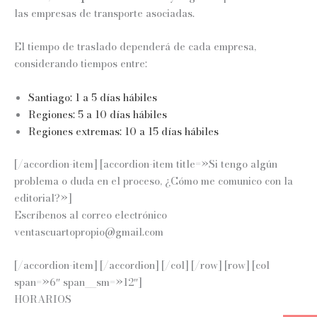
las empresas de transporte asociadas.
El tiempo de traslado dependerá de cada empresa,
considerando tiempos entre:
Santiago: 1 a 5 días hábiles
Regiones: 5 a 10 días hábiles
Regiones extremas: 10 a 15 días hábiles
[/accordion-item] [accordion-item title=»Si tengo algún
problema o duda en el proceso, ¿Cómo me comunico con la
editorial?»]
Escríbenos al correo electrónico
ventascuartopropio@gmail.com
[/accordion-item] [/accordion] [/col] [/row] [row] [col
span=»6″ span__sm=»12″]
HORARIOS