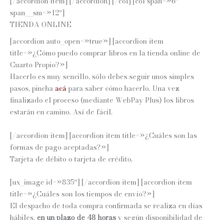
[/accordion-item] [/accordion] [/col] [col span=»6″
span__sm=»12″]
TIENDA ONLINE
[accordion auto_open=»true»] [accordion-item
title=»¿Cómo puedo comprar libros en la tienda online de
Cuarto Propio?»]
Hacerlo es muy sencillo, sólo debes seguir unos simples
pasos, pincha
acá
para saber cómo hacerlo. U
na vez
finalizado el proceso (mediante WebPay Plus) los libros
estarán en camino. Así de fácil.
[/accordion-item] [accordion-item title=»¿Cuáles son las
formas de pago aceptadas?»]
Tarjeta de débito o tarjeta de crédito.
[ux_image id=»835″] [/accordion-item] [accordion-item
title=»¿Cuáles son los tiempos de envío?»]
El despacho de toda compra confirmada se realiza en días
hábiles,
en un plazo de 48 horas
y según disponibilidad de