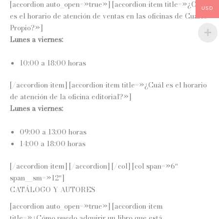
[accordion auto_open=»true»] [accordion-item title=»¿Cuál
USD
es el horario de atención de ventas en las oficinas de Cuarto
Propio?»]
Lunes a viernes:
10:00 a 18:00 horas
[/accordion-item] [accordion-item title=»¿Cuál es el horario
de atención de la oficina editorial?»]
Lunes a viernes:
09:00 a 13:00 horas
14:00 a 18:00 horas
[/accordion-item] [/accordion] [/col] [col span=»6″
span__sm=»12″]
CATÁLOGO Y AUTORES
[accordion auto_open=»true»] [accordion-item
title=»¿Cómo puedo adquirir un libro que está