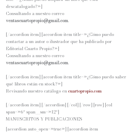
descatalogado?»]
Consultando a nuestro correo
ventascuartopropio@gmail.com
.
[/accordion-item] [accordion-item title=»¿Cómo puedo
contactar a un autor o ilustrador que ha publicado por
Editorial Cuarto Propio?»]
Consultando a nuestro correo
ventascuartopropio@gmail.com
.
[/accordion-item] [accordion-item title=»¿Cómo puedo saber
qué libros están en stock?»]
Revisando nuestro catálogo en
cuartopropio.com
[/accordion-item] [/accordion] [/col] [/row] [row] [col
span=»6″ span__sm=»12″]
MANUSCRITOS Y PUBLICACIONES
[accordion auto_open=»true»] [accordion-item