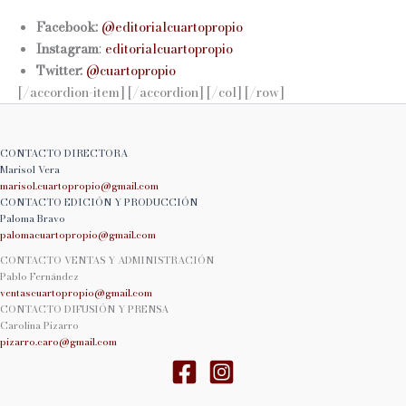
Facebook:
@editorialcuartopropio
Instagram
:
editorialcuartopropio
Twitter:
@cuartopropio
[/accordion-item] [/accordion] [/col] [/row]
CONTACTO DIRECTORA
Marisol Vera
marisol.cuartopropio@
gmail.com
CONTACTO EDICIÓN Y PRODUCCIÓN
Paloma Bravo
palomacuartopropio@
gmail.com
CONTACTO VENTAS Y ADMINISTRACIÓN
Pablo Fernández
ventascuartopropio@gmail.
com
CONTACTO DIFUSIÓN Y PRENSA
Carolina Pizarro
pizarro.caro@gmail.com