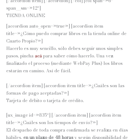
[/accordion-item] [/accordion] [/col] [col span=»6″
span__sm=»12″]
TIENDA ONLINE
[accordion auto_open=»true»] [accordion-item
title=»¿Cómo puedo comprar libros en la tienda online de
Cuarto Propio?»]
Hacerlo es muy sencillo, sólo debes seguir unos simples
pasos, pincha
acá
para saber cómo hacerlo. U
na vez
finalizado el proceso (mediante WebPay Plus) los libros
estarán en camino. Así de fácil.
[/accordion-item] [accordion-item title=»¿Cuáles son las
formas de pago aceptadas?»]
Tarjeta de débito o tarjeta de crédito.
[ux_image id=»835″] [/accordion-item] [accordion-item
title=»¿Cuáles son los tiempos de envío?»]
El despacho de toda compra confirmada se realiza en días
hábiles,
en un plazo de 48 horas
y según disponibilidad de