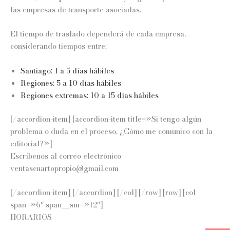
las empresas de transporte asociadas.
El tiempo de traslado dependerá de cada empresa,
considerando tiempos entre:
Santiago: 1 a 5 días hábiles
Regiones: 5 a 10 días hábiles
Regiones extremas: 10 a 15 días hábiles
[/accordion-item] [accordion-item title=»Si tengo algún
problema o duda en el proceso, ¿Cómo me comunico con la
editorial?»]
Escríbenos al correo electrónico
ventascuartopropio@gmail.com
[/accordion-item] [/accordion] [/col] [/row] [row] [col
span=»6″ span__sm=»12″]
HORARIOS