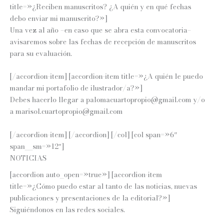
title=»¿Reciben manuscritos? ¿A quién y en qué fechas
debo enviar mi manuscrito?»]
Una vez al año –en caso que se abra esta convocatoria–
avisaremos sobre las fechas de recepción de manuscritos
para su evaluación.
[/accordion-item] [accordion-item title=»¿A quién le puedo
mandar mi portafolio de ilustrador/a?»]
Debes hacerlo llegar a palomacuartopropio@gmail.com y/o
a marisol.cuartopropio@gmail.com
[/accordion-item] [/accordion] [/col] [col span=»6″
span__sm=»12″]
NOTICIAS
[accordion auto_open=»true»] [accordion-item
title=»¿Cómo puedo estar al tanto de las noticias, nuevas
publicaciones y presentaciones de la editorial?»]
Siguiéndonos en las redes sociales.