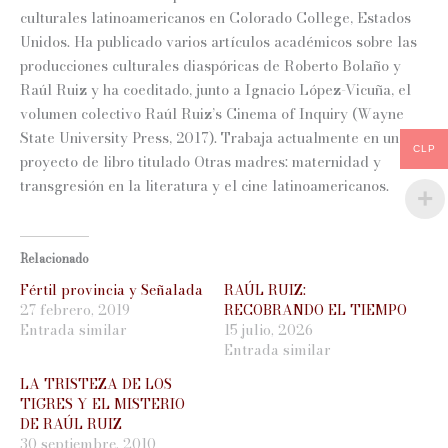
culturales latinoamericanos en Colorado College, Estados
Unidos. Ha publicado varios artículos académicos sobre las
producciones culturales diaspóricas de Roberto Bolaño y
Raúl Ruiz y ha coeditado, junto a Ignacio López-Vicuña, el
volumen colectivo Raúl Ruiz’s Cinema of Inquiry (Wayne
State University Press, 2017). Trabaja actualmente en un
CLP
proyecto de libro titulado Otras madres: maternidad y
transgresión en la literatura y el cine latinoamericanos.
Relacionado
Fértil provincia y Señalada
RAÚL RUIZ:
27 febrero, 2019
RECOBRANDO EL TIEMPO
Entrada similar
15 julio, 2026
Entrada similar
LA TRISTEZA DE LOS
TIGRES Y EL MISTERIO
DE RAÚL RUIZ
30 septiembre, 2010