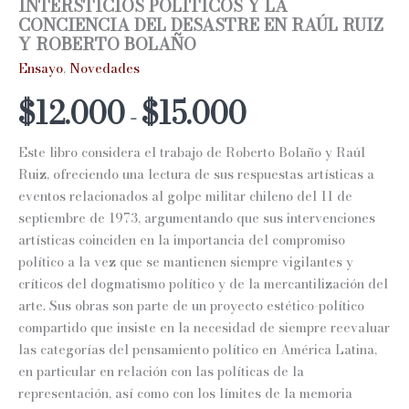
INTERSTICIOS POLÍTICOS Y LA
CONCIENCIA DEL DESASTRE EN RAÚL RUIZ
Y ROBERTO BOLAÑO
Ensayo
,
Novedades
Rango
$
12.000
$
15.000
-
de
Este libro considera el trabajo de Roberto Bolaño y Raúl
precios:
Ruiz, ofreciendo una lectura de sus respuestas artísticas a
eventos relacionados al golpe militar chileno del 11 de
desde
septiembre de 1973, argumentando que sus intervenciones
$12.000
artísticas coinciden en la importancia del compromiso
político a la vez que se mantienen siempre vigilantes y
hasta
críticos del dogmatismo político y de la mercantilización del
$15.000
arte. Sus obras son parte de un proyecto estético-político
compartido que insiste en la necesidad de siempre reevaluar
las categorías del pensamiento político en América Latina,
en particular en relación con las políticas de la
representación, así como con los límites de la memoria