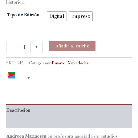
histórica.
Tipo de Edición
Digital
Impreso
INTERSTICIOS
Añadir al carrito
-
+
POLÍTICOS
Y
LA
SKU:
342
Categorías:
Ensayo
,
Novedades
CONCIENCIA
DEL
DESASTRE
EN
RAÚL
RUIZ
Y
Descripción
ROBERTO
BOLAÑO
Información adicional
cantidad
Andreea Marinescu
es profesora asociada de estudios