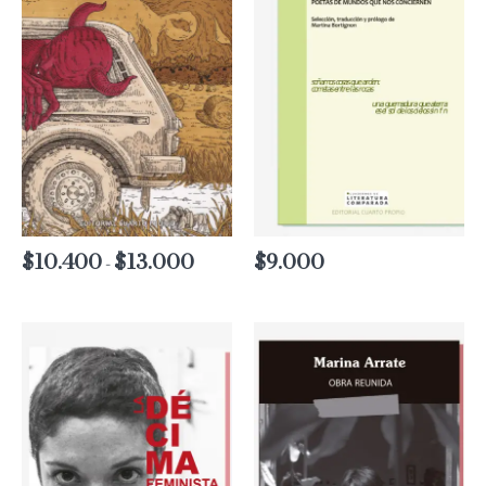
$
10.400
$
13.000
Rango
$
9.000
-
de
precios:
desde
$10.400
hasta
$13.000