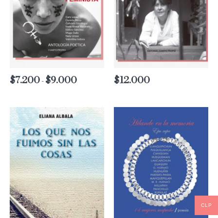
$
7.200
$
9.000
Rango
$
12.000
-
de
precios:
desde
$7.200
hasta
$9.000
CLP