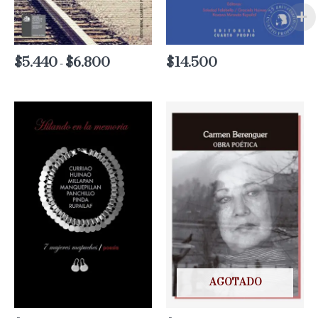
$
5.440
$
6.800
Rango
$
14.500
-
de
precios:
desde
$5.440
hasta
$6.800
AGOTADO