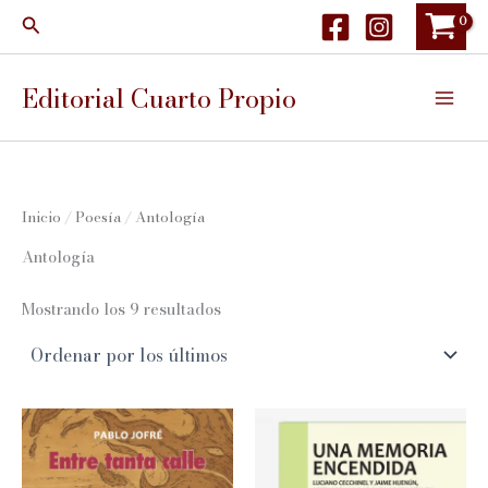
Ir
Buscar
al
contenido
Editorial Cuarto Propio
Inicio
/
Poesía
/ Antología
Antología
Ordenado
Mostrando los 9 resultados
por
los
últimos