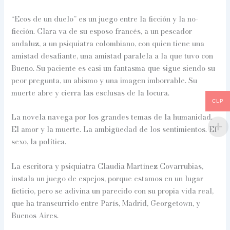
“Ecos de un duelo” es un juego entre la ficción y la no-
ficción. Clara va de su esposo francés, a un pescador
andaluz, a un psiquiatra colombiano, con quien tiene una
amistad desafiante, una amistad paralela a la que tuvo con
Bueno. Su paciente es casi un fantasma que sigue siendo su
peor pregunta, un abismo y una imagen imborrable. Su
muerte abre y cierra las esclusas de la locura.
CLP
La novela navega por los grandes temas de la humanidad.
El amor y la muerte. La ambigüedad de los sentimientos. El
sexo, la política.
La escritora y psiquiatra Claudia Martínez Covarrubias,
instala un juego de espejos, porque estamos en un lugar
ficticio, pero se adivina un parecido con su propia vida real,
que ha transcurrido entre París, Madrid, Georgetown, y
Buenos Aires.