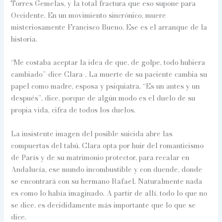
Torres Gemelas, y la total fractura que eso supone para
Occidente. En un movimiento sincrónico, muere
misteriosamente Francisco Bueno. Ese es el arranque de la
historia.
“Me costaba aceptar la idea de que, de golpe, todo hubiera
cambiado”-dice Clara-. La muerte de su paciente cambia su
papel como madre, esposa y psiquiatra. “Es un antes y un
después”, dice, porque de algún modo es el duelo de su
propia vida, cifra de todos los duelos.
La insistente imagen del posible suicida abre las
compuertas del tabú. Clara opta por huir del romanticismo
de París y de su matrimonio protector, para recalar en
Andalucía, ese mundo incombustible y con duende, donde
se encontrará con su hermano Rafael. Naturalmente nada
es como lo había imaginado. A partir de allí, todo lo que no
se dice, es decididamente más importante que lo que se
dice.