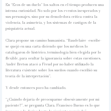
En “Ecos de un duelo” los saltos en el tiempo producen una
intensa curiosidad. No solo por los eventos inesperados y
sus personajes, sino por su demoledora crítica contra la
violencia, la asimetría, y los sistemas de castigos de la
psiquiatría actual.
Clara propone un camino humanista. “Baudelaire -escribe-
se quejó en una carta diciendo que los médicos lo
catalogaron de histérico, terminología bien elegida por lo
flexible, para ocultar la ignorancia sobre estas cuestiones.
André Breton atacó a Freud por no haber utilizado la
literatura existente sobre los sueños cuando escribió su
teoría de la interpretación”.
Y desde entonces poco ha cambiado.
“¿Cuándo dejaría de preocuparme obsesivamente por mi
paciente?”, se pregunta Clara. Francisco Bueno es lo que