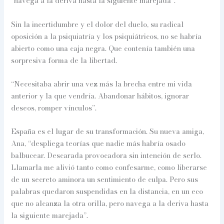
“navega a la deriva hasta la siguiente marejada”.
Sin la incertidumbre y el dolor del duelo, su radical
oposición a la psiquiatría y los psiquiátricos, no se habría
abierto como una caja negra. Que contenía también una
sorpresiva forma de la libertad.
“Necesitaba abrir una vez más la brecha entre mi vida
anterior y la que vendría. Abandonar hábitos, ignorar
deseos, romper vínculos”.
España es el lugar de su transformación. Su nueva amiga,
Ana, “despliega teorías que nadie más habría osado
balbucear. Descarada provocadora sin intención de serlo.
Llamarla me alivió tanto como confesarme, como liberarse
de un secreto aminora un sentimiento de culpa. Pero sus
palabras quedaron suspendidas en la distancia, en un eco
que no alcanza la otra orilla, pero navega a la deriva hasta
la siguiente marejada”.