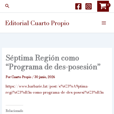
Ir
Buscar
al
contenido
Editorial Cuarto Propio
Séptima Región como
“Programa de des-posesión”
Por
Cuarto Propio
/
30 junio, 2026
https://www.barbarie.lat/post/s%C3%A9ptima-
regi%C3%B3n-como-programa-de-des-posesi%C3%B3n
Relacionado