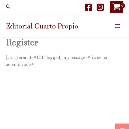
Ir
Buscar
al
contenido
Editorial Cuarto Propio
Register
[arm_form id=»101″ logged_in_message=»Ya se ha
autentificado.»]