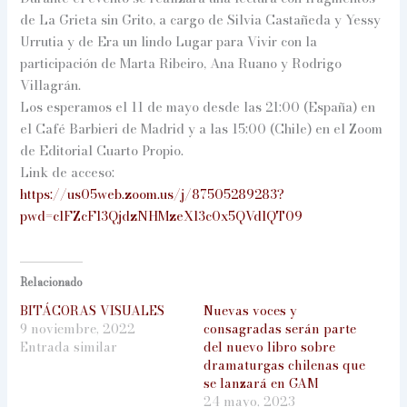
de La Grieta sin Grito, a cargo de Silvia Castañeda y Yessy
Urrutia y de Era un lindo Lugar para Vivir con la
participación de Marta Ribeiro, Ana Ruano y Rodrigo
Villagrán.
Los esperamos el 11 de mayo desde las 21:00 (España) en
el Café Barbieri de Madrid y a las 15:00 (Chile) en el Zoom
de Editorial Cuarto Propio.
Link de acceso:
https://us05web.zoom.us/j/87505289283?
pwd=clFZcFl3QjdzNHMzeXl3c0x5QVdlQT09
Relacionado
BITÁCORAS VISUALES
Nuevas voces y
9 noviembre, 2022
consagradas serán parte
Entrada similar
del nuevo libro sobre
dramaturgas chilenas que
se lanzará en GAM
24 mayo, 2023