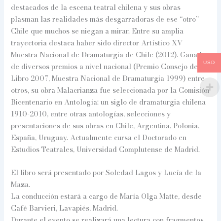
destacados de la escena teatral chilena y sus obras
plasman las realidades más desgarradoras de ese “otro”
Chile que muchos se niegan a mirar. Entre su amplia
trayectoria destaca haber sido director Artístico XV
Muestra Nacional de Dramaturgia de Chile (2012). Ganador
USD
de diversos premios a nivel nacional (Premio Consejo del
Libro 2007, Muestra Nacional de Dramaturgia 1999) entre
otros, su obra Malacrianza fue seleccionada por la Comisión
Bicentenario en Antología: un siglo de dramaturgia chilena
1910-2010, entre otras antologías, selecciones y
presentaciones de sus obras en Chile, Argentina, Polonia,
España, Uruguay. Actualmente cursa el Doctorado en
Estudios Teatrales, Universidad Complutense de Madrid.
El libro será presentado por Soledad Lagos y Lucía de la
Maza.
La conducción estará a cargo de María Olga Matte, desde
Café Barvieri, Lavapiés, Madrid.
Durante el evento se realizará una lectura con fragmentos