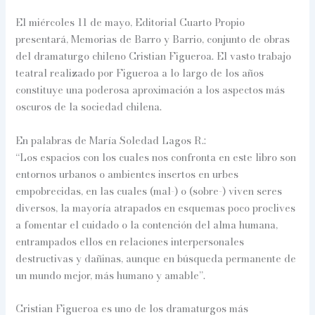
El miércoles 11 de mayo, Editorial Cuarto Propio
presentará, Memorias de Barro y Barrio, conjunto de obras
del dramaturgo chileno Cristian Figueroa. El vasto trabajo
teatral realizado por Figueroa a lo largo de los años
constituye una poderosa aproximación a los aspectos más
oscuros de la sociedad chilena.
En palabras de María Soledad Lagos R.:
“Los espacios con los cuales nos confronta en este libro son
entornos urbanos o ambientes insertos en urbes
empobrecidas, en las cuales (mal-) o (sobre-) viven seres
diversos, la mayoría atrapados en esquemas poco proclives
a fomentar el cuidado o la contención del alma humana,
entrampados ellos en relaciones interpersonales
destructivas y dañinas, aunque en búsqueda permanente de
un mundo mejor, más humano y amable”.
Cristian Figueroa es uno de los dramaturgos más