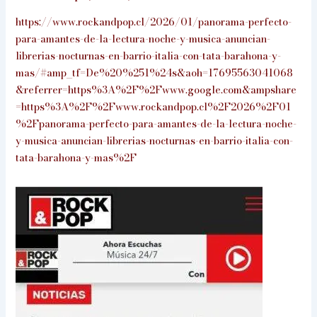
https://www.rockandpop.cl/2026/01/panorama-perfecto-
para-amantes-de-la-lectura-noche-y-musica-anuncian-
librerias-nocturnas-en-barrio-italia-con-tata-barahona-y-
mas/#amp_tf=De%20%251%24s&aoh=17695563041068
&referrer=https%3A%2F%2Fwww.google.com&ampshare
=https%3A%2F%2Fwww.rockandpop.cl%2F2026%2F01
%2Fpanorama-perfecto-para-amantes-de-la-lectura-noche-
y-musica-anuncian-librerias-nocturnas-en-barrio-italia-con-
tata-barahona-y-mas%2F