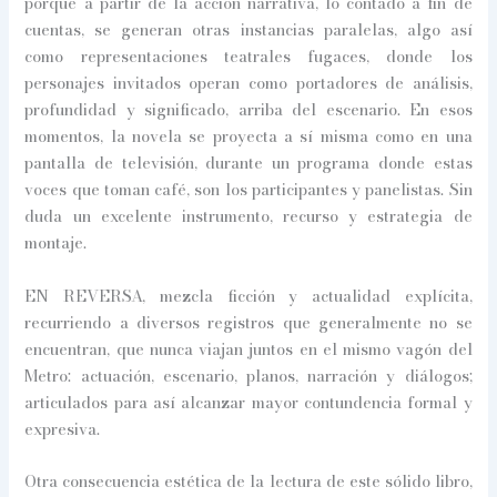
porque a partir de la acción narrativa, lo contado a fin de
cuentas, se generan otras instancias paralelas, algo así
como representaciones teatrales fugaces, donde los
personajes invitados operan como portadores de análisis,
profundidad y significado, arriba del escenario. En esos
momentos, la novela se proyecta a sí misma como en una
pantalla de televisión, durante un programa donde estas
voces que toman café, son los participantes y panelistas. Sin
duda un excelente instrumento, recurso y estrategia de
montaje.
EN REVERSA, mezcla ficción y actualidad explícita,
recurriendo a diversos registros que generalmente no se
encuentran, que nunca viajan juntos en el mismo vagón del
Metro: actuación, escenario, planos, narración y diálogos;
articulados para así alcanzar mayor contundencia formal y
expresiva.
Otra consecuencia estética de la lectura de este sólido libro,