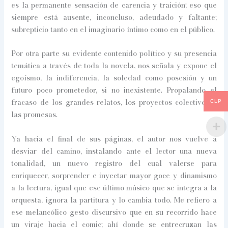
es la permanente sensación de carencia y traición; eso que
siempre está ausente, inconcluso, adeudado y faltante;
subrepticio tanto en el imaginario íntimo como en el público.
Por otra parte su evidente contenido político y su presencia
temática a través de toda la novela, nos señala y expone el
egoísmo, la indiferencia, la soledad como posesión y un
futuro poco prometedor, si no inexistente. Propalando el
fracaso de los grandes relatos, los proyectos colectivos y
CLP
las promesas.
Ya hacia el final de sus páginas, el autor nos vuelve a
desviar del camino, instalando ante el lector una nueva
tonalidad, un nuevo registro del cual valerse para
enriquecer, sorprender e inyectar mayor goce y dinamismo
a la lectura, igual que ese último músico que se integra a la
orquesta, ignora la partitura y lo cambia todo. Me refiero a
ese melancólico gesto discursivo que en su recorrido hace
un viraje hacia el comic; ahí donde se entrecruzan las