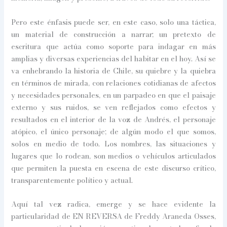
Pero este énfasis puede ser, en este caso, solo una táctica,
un material de construcción a narrar; un pretexto de
escritura que actúa como soporte para indagar en más
amplias y diversas experiencias del habitar en el hoy. Así se
va enhebrando la historia de Chile, su quiebre y la quiebra
en términos de mirada, con relaciones cotidianas de afectos
y necesidades personales, en un parpadeo en que el paisaje
externo y sus ruidos, se ven reflejados como efectos y
resultados en el interior de la voz de Andrés, el personaje
atópico, el único personaje; de algún modo el que somos,
solos en medio de todo. Los nombres, las situaciones y
lugares que lo rodean, son medios o vehículos articulados
que permiten la puesta en escena de este discurso crítico,
transparentemente político y actual.
Aquí tal vez radica, emerge y se hace evidente la
particularidad de EN REVERSA de Freddy Araneda Osses,