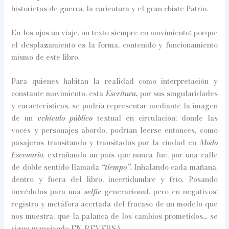
historietas de guerra, la caricatura y el gran chiste Patrio.
En los ojos un viaje, un texto siempre en movimiento; porque
el desplazamiento es la forma, contenido y funcionamiento
mismo de este libro.
Para quienes habitan la realidad como interpretación y
constante movimiento, esta
Escritura,
por sus singularidades
y características, se podría representar mediante la imagen
de un
vehículo público
textual en circulación; donde las
voces y personajes abordo, podrían leerse entonces, como
pasajeros transitando y transitados por la ciudad en
Modo
Escenario
, extrañando un país que nunca fue, por una calle
de doble sentido llamada
“tiempo”.
Inhalando cada mañana,
dentro y fuera del libro, incertidumbre y frío. Posando
incrédulos para una
selfie
generacional, pero en negativos;
registro y metáfora acertada del fracaso de un modelo que
nos muestra, que la palanca de los cambios prometidos… se
sigue manejando EN REVERSA.