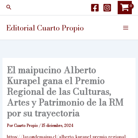
Ir
Buscar
al
contenido
Editorial Cuarto Propio
El maipucino Alberto
Kurapel gana el Premio
Regional de las Culturas,
Artes y Patrimonio de la RM
por su trayectoria
Por
Cuarto Propio
/
15 diciembre, 2024
https://lavozdemaipu.cl/alberto-kurapel-premio-regional-