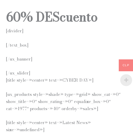
60% DEScuento
[divider]
[/text_box]
[/ux_banner]
CLP
[/ux_slider]
[title style=»center» text=»CYBER DAY»]
[ux_products style=»shade» type=»grid» show_cat=»0″
show_title=»0″ show_rating=»0″ equalize_box=»0″
cat=»1977″ products=»40″ orderby=»sales»]
[title style=»center» text=»Latest News»
size=»undefined»]