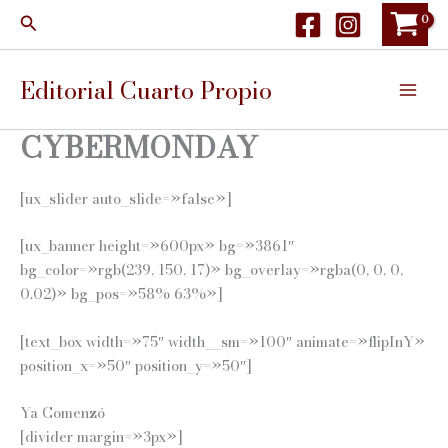
Ir
Buscar
al
contenido
Editorial Cuarto Propio
CYBERMONDAY
[ux_slider auto_slide=»false»]
[ux_banner height=»600px» bg=»3861″
bg_color=»rgb(239, 150, 17)» bg_overlay=»rgba(0, 0, 0,
0.02)» bg_pos=»58% 63%»]
[text_box width=»75″ width__sm=»100″ animate=»flipInY»
position_x=»50″ position_y=»50″]
Ya Comenzó
[divider margin=»3px»]