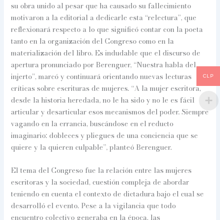
su obra unido al pesar que ha causado su fallecimiento
motivaron a la editorial a dedicarle esta “relectura”, que
reflexionará respecto a lo que significó contar con la poeta
tanto en la organización del Congreso como en la
materialización del libro. Es indudable que el discurso de
apertura pronunciado por Berenguer, “Nuestra habla del
injerto”, marcó y continuará orientando nuevas lecturas
CLP
críticas sobre escrituras de mujeres. “A la mujer escritora,
desde la historia heredada, no le ha sido y no le es fácil
articular y desarticular esos mecanismos del poder. Siempre
vagando en la errancia, buscándose en el reducto
imaginario: dobleces y pliegues de una conciencia que se
quiere y la quieren culpable”, planteó Berenguer.
El tema del Congreso fue la relación entre las mujeres
escritoras y la sociedad, cuestión compleja de abordar
teniendo en cuenta el contexto de dictadura bajo el cual se
desarrolló el evento. Pese a la vigilancia que todo
encuentro colectivo generaba en la época, las