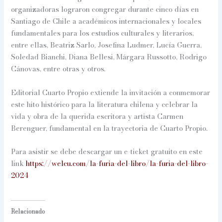
organizadoras lograron congregar durante cinco días en
Santiago de Chile a académicos internacionales y locales
fundamentales para los estudios culturales y literarios,
entre ellas, Beatriz Sarlo, Josefina Ludmer, Lucía Guerra,
Soledad Bianchi, Diana Bellesi, Márgara Russotto, Rodrigo
Cánovas, entre otras y otros.
Editorial Cuarto Propio extiende la invitación a conmemorar
este hito histórico para la literatura chilena y celebrar la
vida y obra de la querida escritora y artista Carmen
Berenguer, fundamental en la trayectoria de Cuarto Propio.
Para asistir se debe descargar un e-ticket gratuito en este
link
https://welcu.com/la-furia-del-libro/la-furia-del-libro-
2024
Relacionado