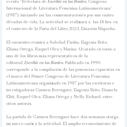
evento “Relectura de
Escribir en los Bordes.
Congreso
Internacional de Literatura Femenina Latinoamericana”
(1987), iniciando así las conmemoraciones por sus cuatro
décadas de vida. La actividad se realizará a las 18 hrs. en
el contexto de la Furia del Libro 2024, Estación Mapocho.
El encuentro reunirá a Soledad Fariña, Eugenia Brito,
Eliana Ortega, Raquel Olea y Marina Alvarado en torno a
uno de los libros más representativos de la
editorial:
Escribir en los Bordes.
Publicado en 1990,
corresponde a la compilación de las ponencias expuestas en
el marco del Primer Congreso de Literatura Femenina
Latinoamericana organizado en 1987 por las escritoras e
investigadoras Carmen Berenguer, Eugenia Brito, Diamela
Eltit, Raquel Olea, Eliana Ortega y Nelly Richard, entre
otras autoras.
La partida de Carmen Berenguer hace dos semanas otorga
un nuevo cariz a la actividad. El amplio reconocimiento de