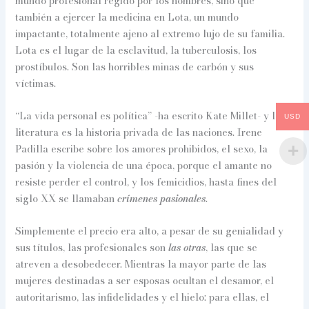
mundo profesional regido por los hombres, sino que
también a ejercer la medicina en Lota, un mundo
impactante, totalmente ajeno al extremo lujo de su familia.
Lota es el lugar de la esclavitud, la tuberculosis, los
prostíbulos. Son las horribles minas de carbón y sus
víctimas.
“La vida personal es política” -ha escrito Kate Millet- y la
USD
literatura es la historia privada de las naciones. Irene
Padilla escribe sobre los amores prohibidos, el sexo, la
pasión y la violencia de una época, porque el amante no
resiste perder el control, y los femicidios, hasta fines del
siglo XX se llamaban
crímenes pasionales
.
Simplemente el precio era alto, a pesar de su genialidad y
sus títulos, las profesionales son
las otras
, las que se
atreven a desobedecer. Mientras la mayor parte de las
mujeres destinadas a ser esposas ocultan el desamor, el
autoritarismo, las infidelidades y el hielo: para ellas, el