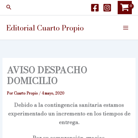
Ir
Buscar
al
contenido
Editorial Cuarto Propio
AVISO DESPACHO
DOMICILIO
Por
Cuarto Propio
/
4 mayo, 2020
Debido a la contingencia sanitaria estamos
experimentado un incremento en los tiempos de
entrega.
Por su comprensión, gracias